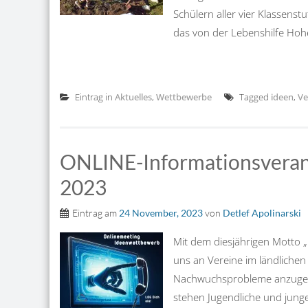
Schülern aller vier Klassenst
das von der Lebenshilfe Hohen
Eintrag in
Aktuelles
,
Wettbewerbe
Tagged
ideen
,
Ve
ONLINE-Informationsveran
2023
Eintrag am
24 November, 2023
von
Detlef Apolinarski
Mit dem diesjährigen Motto „I
uns an Vereine im ländliche
Nachwuchsprobleme anzugehen
stehen Jugendliche und junge