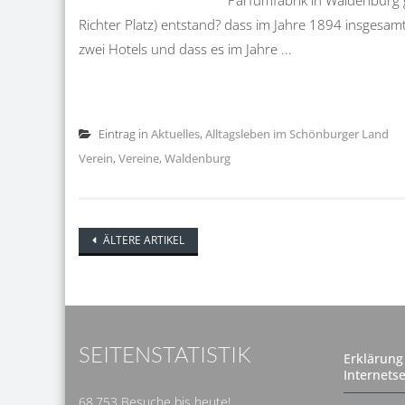
Parfümfabrik in Waldenburg 
Richter Platz) entstand? dass im Jahre 1894 insgesamt
zwei Hotels und dass es im Jahre ...
Eintrag in
Aktuelles
,
Alltagsleben im Schönburger Land
Verein
,
Vereine
,
Waldenburg
Posts
ÄLTERE ARTIKEL
navigation
SEITENSTATISTIK
Erklärung 
Internetse
68.753 Besuche bis heute!