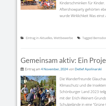
Kinderschminken für Kinder. 
Aftershowparty gehörten ebe
wurde Wirklichkeit Was einst
Eintrag in
Aktuelles
,
Wettbewerbe
Tagged
Bernsdor
Gemeinsam aktiv: Ein Proj
Eintrag am
4 November, 2024
von
Detlef Apolinarski
Die Wanderfreunde Glauchau 
Klimaschutz und die Insekten
Schönburger Land 2023 teil
mit der Erich-Weinert-Grunds
Schulgelände in eine "Grüne