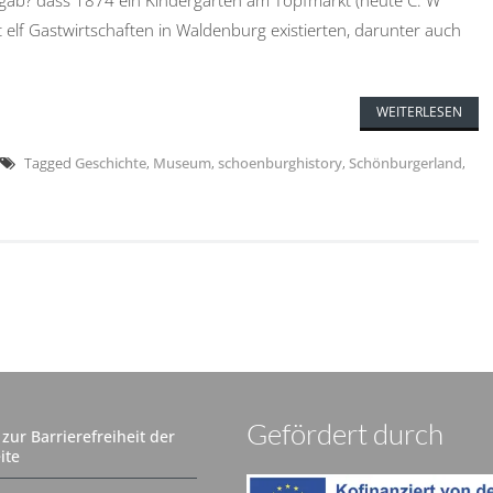
gab? dass 1874 ein Kindergarten am Topfmarkt (heute C. W
 elf Gastwirtschaften in Waldenburg existierten, darunter auch
WEITERLESEN
Tagged
Geschichte
,
Museum
,
schoenburghistory
,
Schönburgerland
,
Gefördert durch
zur Barrierefreiheit der
ite