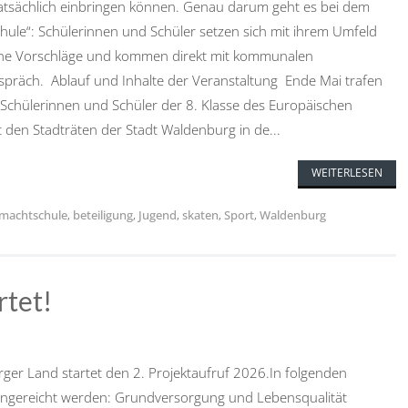
atsächlich einbringen können. Genau darum geht es bei dem
chule“: Schülerinnen und Schüler setzen sich mit ihrem Umfeld
gene Vorschläge und kommen direkt mit kommunalen
spräch. Ablauf und Inhalte der Veranstaltung Ende Mai trafen
 Schülerinnen und Schüler der 8. Klasse des Europäischen
en Stadträten der Stadt Waldenburg in de...
WEITERLESEN
rmachtschule
,
beteiligung
,
Jugend
,
skaten
,
Sport
,
Waldenburg
rtet!
er Land startet den 2. Projektaufruf 2026.In folgenden
ingereicht werden: Grundversorgung und Lebensqualität