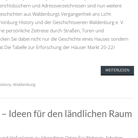
Gerichtsbüchern und Adressverzeichnissen sind nun weitere
schichten aus Waldenburgs Vergangenheit ans Licht
nburg History und der Geschichtsverein Waldenburg e. V.
ne persönliche Zeitreise durch Straßen, Türen und
ecken Sie dabei nicht nur die Geschichte eines Hauses sondern
at.Die Tabelle zur Erforschung der Häuser Markt 20-22/
WEITERLESEN
istory
,
Waldenburg
 – Ideen für den ländlichen Raum
 und Hofanlagen zu lebendigen Orten für Wohnen, Arbeiten,