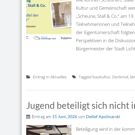
Kultur und Gemeinschaft werd
„Scheune, Stall & Co.“ am 19. 
Teilnehmerinnen und Teilneh
der Eigentümerschaft folgte
Perspektiven in die Diskussi
Bürgermeister der Stadt Lich
Eintrag in
Aktuelles
Tagged
baukultur
,
Denkmal
,
lä
Jugend beteiligt sich nicht
Eintrag am
15 Juni, 2026
von
Detlef Apolinarski
Beteiligung wird in der kom