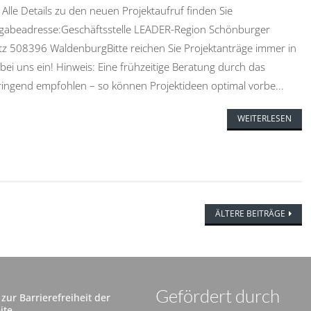
le Details zu den neuen Projektaufruf finden Sie
bgabeadresse:Geschäftsstelle LEADER-Region Schönburger
tz 508396 WaldenburgBitte reichen Sie Projektanträge immer in
l bei uns ein! Hinweis: Eine frühzeitige Beratung durch das
ngend empfohlen – so können Projektideen optimal vorbe...
WEITERLESEN
ÄLTERE BEITRÄGE
Gefördert durch
zur Barrierefreiheit der
ite