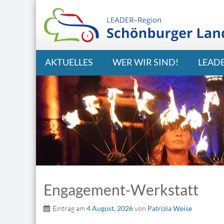
AKTUELLES
WER WIR SIND!
LEAD
Engagement-Werkstatt
Eintrag am
4 August, 2026
von
Patrizia Weise