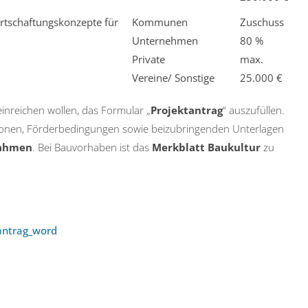
rtschaftungskonzepte für
Kommunen
Zuschuss
Unternehmen
80 %
Private
max.
Vereine/ Sonstige
25.000 €
einreichen wollen, das Formular „
Projektantrag
“ auszufüllen.
itionen, Förderbedingungen sowie beizubringenden Unterlagen
ahmen
. Bei Bauvorhaben ist das
Merkblatt Baukultur
zu
antrag_word