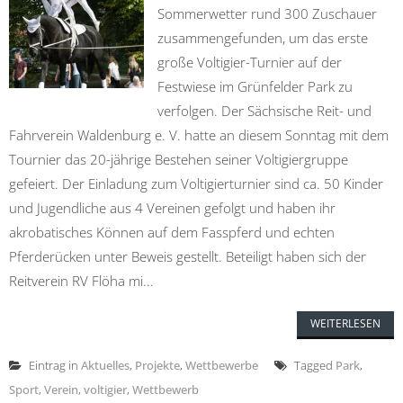
Sommerwetter rund 300 Zuschauer
zusammengefunden, um das erste
große Voltigier-Turnier auf der
Festwiese im Grünfelder Park zu
verfolgen. Der Sächsische Reit- und
Fahrverein Waldenburg e. V. hatte an diesem Sonntag mit dem
Tournier das 20-jährige Bestehen seiner Voltigiergruppe
gefeiert. Der Einladung zum Voltigierturnier sind ca. 50 Kinder
und Jugendliche aus 4 Vereinen gefolgt und haben ihr
akrobatisches Können auf dem Fasspferd und echten
Pferderücken unter Beweis gestellt. Beteiligt haben sich der
Reitverein RV Flöha mi...
WEITERLESEN
Eintrag in
Aktuelles
,
Projekte
,
Wettbewerbe
Tagged
Park
,
Sport
,
Verein
,
voltigier
,
Wettbewerb