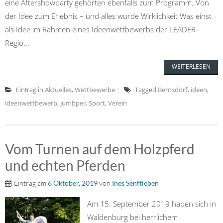
eine Aftershowparty gehörten ebenfalls zum Programm. Von
der Idee zum Erlebnis – und alles wurde Wirklichkeit Was einst
als Idee im Rahmen eines Ideenwettbewerbs der LEADER-
Regio...
WEITERLESEN
Eintrag in
Aktuelles
,
Wettbewerbe
Tagged
Bernsdorf
,
ideen
,
ideenwettbewerb
,
jumbper
,
Sport
,
Verein
Vom Turnen auf dem Holzpferd
und echten Pferden
Eintrag am
6 Oktober, 2019
von
Ines Senftleben
Am 15. September 2019 haben sich in
Waldenburg bei herrlichem