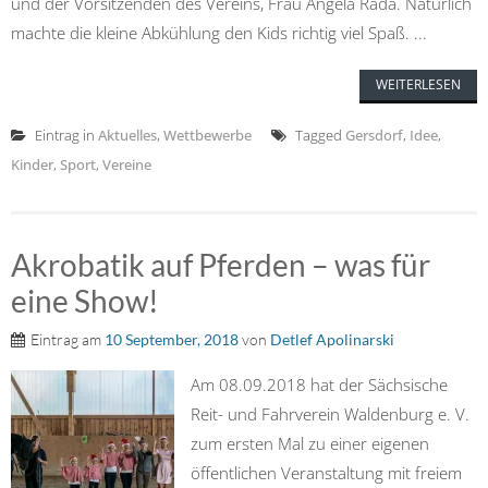
und der Vorsitzenden des Vereins, Frau Angela Rada. Natürlich
machte die kleine Abkühlung den Kids richtig viel Spaß. ...
WEITERLESEN
Eintrag in
Aktuelles
,
Wettbewerbe
Tagged
Gersdorf
,
Idee
,
Kinder
,
Sport
,
Vereine
Akrobatik auf Pferden – was für
eine Show!
Eintrag am
10 September, 2018
von
Detlef Apolinarski
Am 08.09.2018 hat der Sächsische
Reit- und Fahrverein Waldenburg e. V.
zum ersten Mal zu einer eigenen
öffentlichen Veranstaltung mit freiem