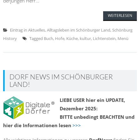
derjungen Herr...
WEITERLESEN
Eintrag in
Aktuelles
,
Alltagsleben im Schönburger Land
,
Schönburg
History
Tagged
Buch
,
Hofe
,
Küche
,
kultur
,
Lichtenstein
,
Menü
DORF NEWS IM SCHÖNBURGER
LAND!
LIEBE USER hier ein UPDATE,
Dezember 2025:
BITTE unbedingt BEACHTEN und
hier die Informationen lesen
>>>