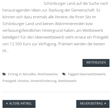
Schönburger Land auf die Suche nach
herausragenden Ideen zur Stärkung der Gemeinschaft. Es
können sich dazu erstmals alle Vereine, die Ihren Sitz im
Schönburger Land und keinen diskriminierenden bzw.
verfassungsfeindlichen Hintergrund haben, am Wettbewerb
beteiligen! Für den Ideenwettbewerb steht erneut ein Preisgeld
von 12.500 Euro zur Verfügung. Prämiert werden die besten
Id...
WEITERLESEN
Eintrag in
Aktuelles
,
Wettbewerbe
Tagged
ideenwettbewerb
,
Preisgeld
,
Vereine
,
Vereinsförderung
,
Wettbewerb
Posts
ÄLTERE ARTIKEL
NEUER BEITRAG