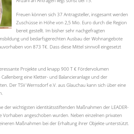
Anzahl an Anträgen liegt sonst bei 15.
Freuen können sich 37 Antragsteller, insgesamt werden
Zuschüsse in Höhe von 2,5 Mio. Euro durch die Region
bereit gestellt. Im bisher sehr nachgefragten
msbildung und bedarfsgerechten Ausbau der Wohnangebote
uvorhaben von 873 T€. Dass diese Mittel sinnvoll eingesetzt
teressante Projekte und knapp 900 T € Fördervolumen
 Callenberg eine Kletter- und Balancieranlage und der
ten. Der TSV Wernsdorf e.V. aus Glauchau kann sich über eine
n.
ine der wichtigsten identitätsstiftenden Maßnahmen der LEADER-
viele Vorhaben angeschoben wurden. Neben einzelnen privaten
neren Maßnahmen bei der Erhaltung ihrer Objekte unterstützt.