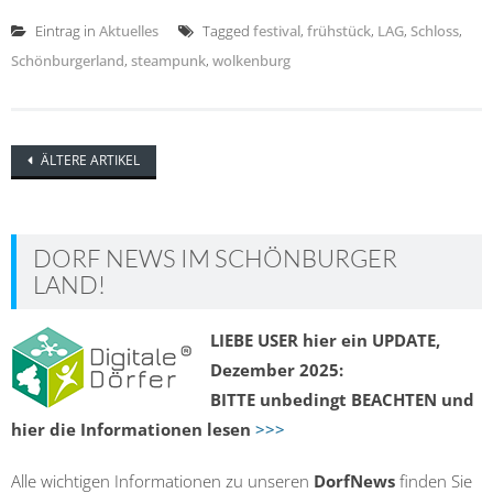
Eintrag in
Aktuelles
Tagged
festival
,
frühstück
,
LAG
,
Schloss
,
Schönburgerland
,
steampunk
,
wolkenburg
Posts
ÄLTERE ARTIKEL
navigation
DORF NEWS IM SCHÖNBURGER
LAND!
LIEBE USER hier ein UPDATE,
Dezember 2025:
BITTE unbedingt BEACHTEN und
hier die Informationen lesen
>>>
Alle wichtigen Informationen zu unseren
DorfNews
finden Sie