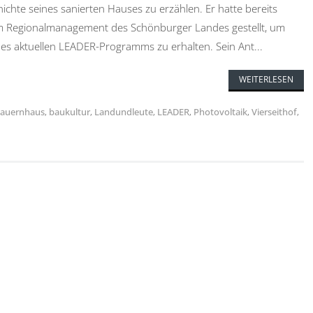
ichte seines sanierten Hauses zu erzählen. Er hatte bereits
m Regionalmanagement des Schönburger Landes gestellt, um
s aktuellen LEADER-Programms zu erhalten. Sein Ant...
WEITERLESEN
auernhaus
,
baukultur
,
Landundleute
,
LEADER
,
Photovoltaik
,
Vierseithof
,