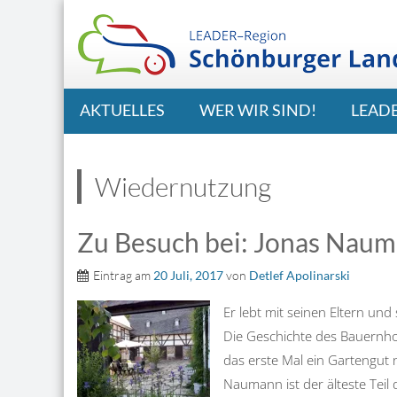
AKTUELLES
WER WIR SIND!
LEAD
Wiedernutzung
Zu Besuch bei: Jonas Nau
Eintrag am
20 Juli, 2017
von
Detlef Apolinarski
Er lebt mit seinen Eltern un
Die Geschichte des Bauernhof
das erste Mal ein Gartengut
Naumann ist der älteste Teil