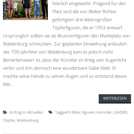
feierlich eingeweiht. Prägend für den
Platz sind die von Walter Richter
gefertigten drei lebensgroßen
Töpferfiguren, die er 1953 entwarf.
Ursprünglich sollten sie als Brunnenfiguren den Marktplatz von
Waldenburg schmücken. Zur geplanten Einweihung anlässlich
der 700-Jahrfeier von Waldenburg kam es jedoch nicht.
Bemerkenswert ist, dass der Künstler im Krieg sein Augenlicht
verlor und ihm dennoch eine wunderbare Gabe blieb: Er
machte seine Hände zu seinen Augen und so entstand dieses
Mei...
WEITERLESEN
Eintrag in
Aktuelles
Tagged
E-Bike
,
Figuren
,
Künstler
,
LEADER
,
Töpfer
,
Waldenburg