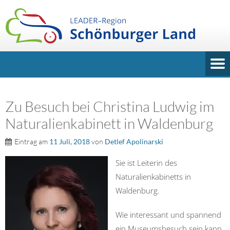
Zu Besuch bei Christina Ludwig im
Naturalienkabinett in Waldenburg
Eintrag am
11 Juli, 2018
von
Detlef Apolinarski
Sie ist Leiterin des
Naturalienkabinetts in
Waldenburg.
Wie interessant und spannend
ein Museumsbesuch sein kann,