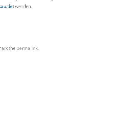
kau.de
) wenden.
mark the
permalink
.