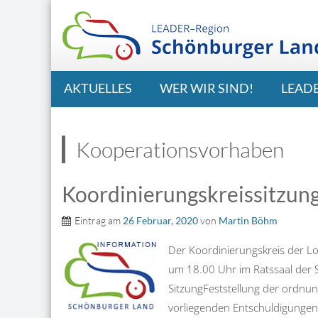
AKTUELLES
WER WIR SIND!
LEAD
Kooperationsvorhaben
Koordinierungskreissitzun
Eintrag am
26 Februar, 2020
von
Martin Böhm
Der Koordinierungskreis der L
um 18.00 Uhr im Ratssaal der 
SitzungFeststellung der ordn
vorliegenden Entschuldigungen 