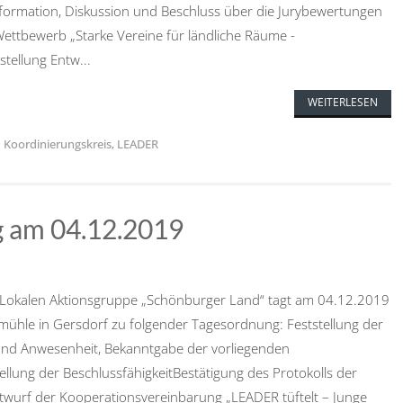
Information, Diskussion und Beschluss über die Jurybewertungen
Wettbewerb „Starke Vereine für ländliche Räume -
tellung Entw...
WEITERLESEN
,
Koordinierungskreis
,
LEADER
g am 04.12.2019
 Lokalen Aktionsgruppe „Schönburger Land“ tagt am 04.12.2019
ühle in Gersdorf zu folgender Tagesordnung: Feststellung der
d Anwesenheit, Bekanntgabe der vorliegenden
llung der BeschlussfähigkeitBestätigung des Protokolls der
ntwurf der Kooperationsvereinbarung „LEADER tüftelt – Junge