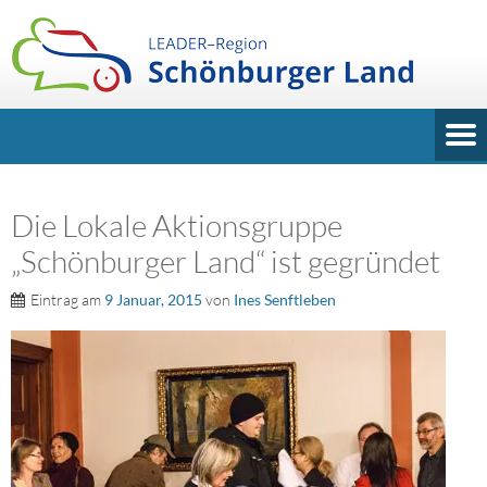
Die Lokale Aktionsgruppe
„Schönburger Land“ ist gegründet
Eintrag am
9 Januar, 2015
von
Ines Senftleben