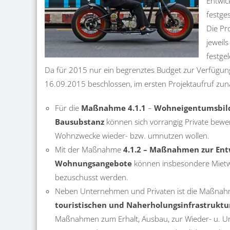
Entwic
festge
Die Pr
jeweil
festge
Da für 2015 nur ein begrenztes Budget zur Verfügung 
16.09.2015 beschlossen, im ersten Projektaufruf zu
Für die
Maßnahme 4.1.1
–
Wohneigentumsbild
Bausubstanz
können sich vorrangig Private bewe
Wohnzwecke wieder- bzw. umnutzen wollen.
Mit der Maßnahme
4.1.2 – Maßnahmen zur Entw
Wohnungsangebote
können insbesondere Mietwo
bezuschusst werden.
Neben Unternehmen und Privaten ist die Maßna
touristischen und Naherholungsinfrastrukt
Maßnahmen zum Erhalt, Ausbau, zur Wieder- u. U