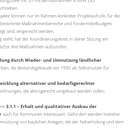
klungsziele mit 35 Fördermaßnahmen in ihrer LES
schrieben.
ojekte können nur im Rahmen konkreter Projektaufrufe, für die
s bestimmte Maßnahmenbereiche und Fördermittelbudgets
legt sind, eingereicht werden.
steht, hat der Koordinierungskreis in seiner Sitzung am
nächst drei Maßnahmen aufzurufen.
ung durch Wieder- und Umnutzung ländlicher
rben, die Bestandsgebäude vor 1990 als Selbstnutzer für
icklung alternativer und bedarfsgerechter
hnungen, die altersgerecht umgebaut werden sollen,
hme
3.1.1 – Erhalt und qualitativer Ausbau der
ur
auch für Kommunen interessant. Gefördert werden investive
mnutzung von baulichen Anlagen, die der Naherholung und dem