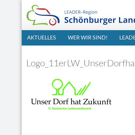
AKTUELLES
WER WIR SIND!
LEAD
Logo_11erLW_UnserDorfha