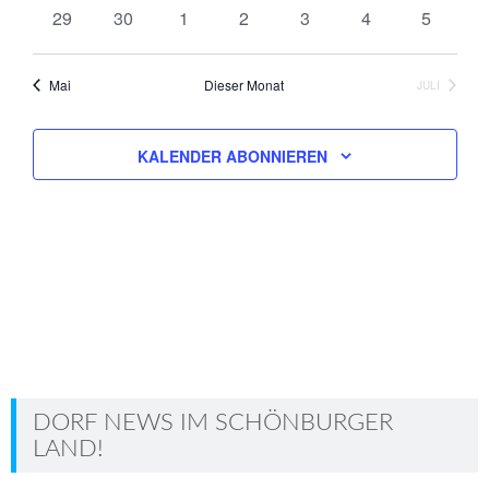
Veranstaltungen
Veranstaltungen
Veranstaltungen
Veranstaltungen
Veranstaltungen
Veranstaltungen
Veransta
0
0
0
0
0
0
0
29
30
1
2
3
4
5
Veranstaltungen
Veranstaltungen
Veranstaltungen
Veranstaltungen
Veranstaltungen
Veranstaltungen
Veransta
Mai
Dieser Monat
JULI
KALENDER ABONNIEREN
DORF NEWS IM SCHÖNBURGER
LAND!