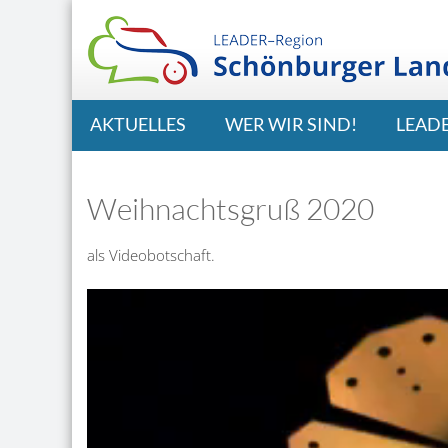
AKTUELLES
WER WIR SIND!
LEAD
Weihnachtsgruß 2020
als Videobotschaft.