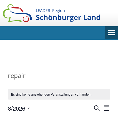
repair
Es sind keine anstehenden Veranstaltungen vorhanden.
8/2026
Veransta
Vera
SUCHE
MONA
Ansi
Suche
Datum