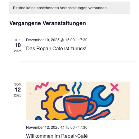
Kalender
Navi
wählen.
und
Es sind keine anstehenden Veranstaltungen vorhanden.
von
Ansichte
Veranstaltungen
Vergangene Veranstaltungen
Navigati
Dezember 10, 2025 @ 15:00
-
17:30
DEZ.
10
Das Repair-Café ist zurück!
2025
NOV.
12
2025
November 12, 2025 @ 15:00
-
17:30
Willkommen im Repair-Café